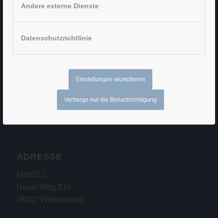
Andere externe Dienste
DR. MED. BJÖRN AHL
Datenschutzrichtlinie
Facharzt für Neurologie,
Psychiatrie und
Psychotherapie
Einstellungen akzeptieren
Verberge nur die Benachrichtigung
ADRESSE
Med51.2
Neuer Weg 51c
38302 Wolfenbüttel