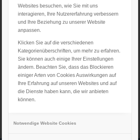
Wolfenbüttel wird so eine
überörtliche
Websites besuchen, wie Sie mit uns
Nervenärztliche Gemeinschaftspraxis
interagieren, Ihre Nutzererfahrung verbessern
Meusen & Ahl
entstehen, was zu einer
und Ihre Beziehung zu unserer Website
besseren Versorgungssicherheit von Patienten
anpassen.
mit neurologischen wie psychiatrischen
Klicken Sie auf die verschiedenen
Fragestellungen für die Einwohner des
Kategorienüberschriften, um mehr zu erfahren.
Sie können auch einige Ihrer Einstellungen
Landkreises Wolfenbüttel und der Stadt
ändern. Beachten Sie, dass das Blockieren
Salzgitter führen sollte.
einiger Arten von Cookies Auswirkungen auf
Ihre Erfahrung auf unseren Websites und auf
NOVEMBER 1, 2022
die Dienste haben kann, die wir anbieten
können.
Notwendige Website Cookies