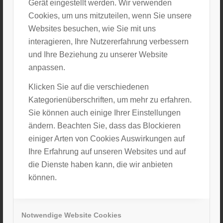
Gerät eingestellt werden. Wir verwenden
Deshalb können wir für diese fremden Inhalte auch
Cookies, um uns mitzuteilen, wenn Sie unsere
keine Gewähr übernehmen. Für die Inhalte der
Websites besuchen, wie Sie mit uns
verlinkten Seiten ist stets der jeweilige Anbieter oder
interagieren, Ihre Nutzererfahrung verbessern
Betreiber der Seiten verantwortlich. Die verlinkten
und Ihre Beziehung zu unserer Website
Seiten wurden zum Zeitpunkt der Verlinkung auf
anpassen.
mögliche Rechtsverstöße überprüft. Rechtswidrige
Inhalte waren zum Zeitpunkt der Verlinkung nicht
Klicken Sie auf die verschiedenen
erkennbar. Eine permanente inhaltliche Kontrolle der
Kategorienüberschriften, um mehr zu erfahren.
verlinkten Seiten ist jedoch ohne konkrete
Sie können auch einige Ihrer Einstellungen
Anhaltspunkte einer Rechtsverletzung nicht
ändern. Beachten Sie, dass das Blockieren
zumutbar. Bei Bekanntwerden von
einiger Arten von Cookies Auswirkungen auf
Rechtsverletzungen werden wir derartige Links
Ihre Erfahrung auf unseren Websites und auf
umgehend entfernen.
die Dienste haben kann, die wir anbieten
können.
Urheberrecht
Die durch die Seitenbetreiber erstellten Inhalte und
Notwendige Website Cookies