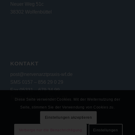
Neuer Weg 51c
38302 Wolfenbüttel
KONTAKT
post@nervenarztpraxis-wf.de
SMS 0157 – 856 29 0 29
Fax 05331 – 679 34 99
Telefon 05331 – 679 34 90
Diese Seite verwendet Cookies. Mit der Weiternutzung der
Seite, stimmen Sie der Verwendung von Cookies zu.
Einstellungen akzeptieren
Verberge nur die Benachrichtigung
Einstellungen